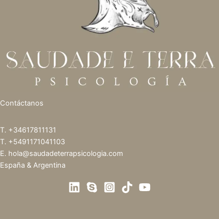
Contáctanos
T.
+34617811131
T.
+5491171041103
E.
hola@saudadeterrapsicologia.com
España & Argentina