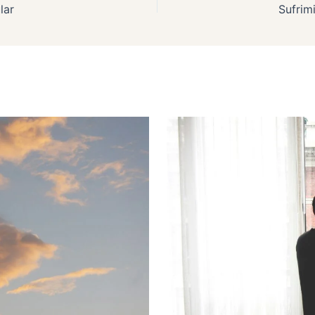
lar
Sufrim