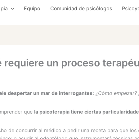
apia
Equipo
Comunidad de psicólogos
Psicoy
 requiere un proceso terapéu
uele despertar un mar de interrogantes:
¿Cómo empezar? ¿
comprender que
la psicoterapia tiene ciertas particularidad
 de concurrir al médico a pedir una receta para que los sí
sguince; o acudir al odontólogo que instrumentará técnicas e