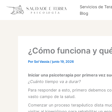
Ir
Servicios de Ter
al
Blog
contenido
¿Cómo funciona y qué
Por
Sol Vassia
/
junio 19, 2026
Iniciar una psicoterapia por primera vez s
¿Cuánto tiempo va a durar?
Para responder a esto, primero debemos 
vasto campo de la salud.
Comenzar un proceso terapéutico dista mucho
visitar al kinesiólogo para rehabilitar un e