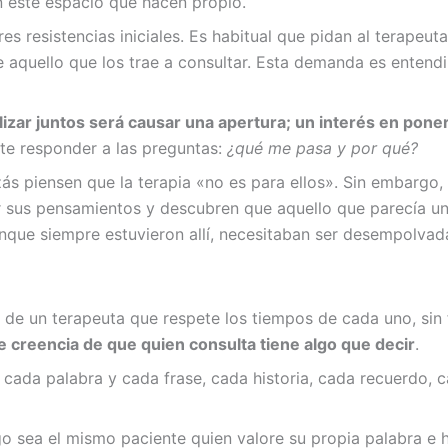
n este espacio que hacen propio.
 resistencias iniciales. Es habitual que pidan al terapeuta
 aquello que los trae a consultar. Esta demanda es entendi
alizar juntos será causar una apertura; un interés en pone
te responder a las preguntas:
¿qué me pasa y por qué?
zás piensen que la terapia «no es para ellos». Sin embargo,
er sus pensamientos y descubren que aquello que parecía un
unque siempre estuvieron allí, necesitaban ser desempolvad
uda de un terapeuta que respete los tiempos de cada uno, sin
me creencia de que quien consulta tiene algo que decir
.
da palabra y cada frase, cada historia, cada recuerdo, ca
o sea el mismo paciente quien valore su propia palabra e h